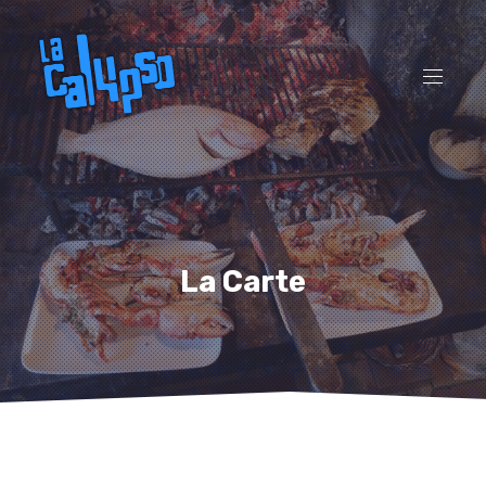
CL
(ES
NAVI
La Carte