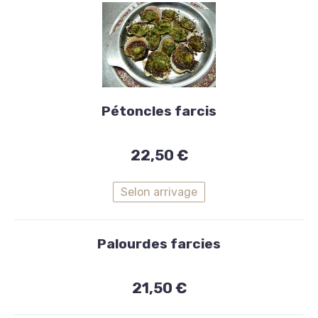
Entrées
Pétoncles farcis
Pétoncles
farcis
22,50 €
22,50
Selon arrivage
€
Palourdes farcies
21,50 €