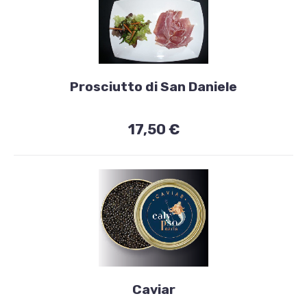
19,50
€
Entrées
Prosciutto di San Daniele
Prosciutto
di
17,50 €
San
Daniele
17,50
€
Entrées
Caviar
Caviar