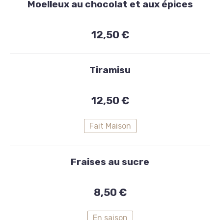
maison
Moelleux au chocolat et aux épices
Moelleux
12,50 €
au
chocolat
Tiramisu
et
aux
12,50 €
épices
12,50
Fait Maison
€
Fraises au sucre
8,50 €
En saison