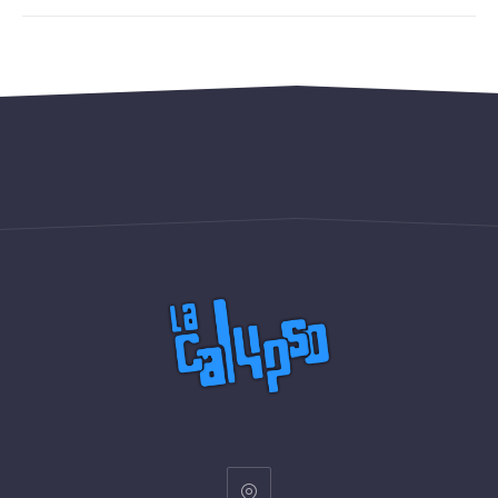
2
personnes
76,00
€