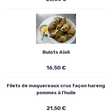
Entrées
Bulots Aïoli
Bulots
Aïoli
16,50 €
16,50
€
Filets de maquereaux crus façon hareng
pommes à l’huile
21,50 €