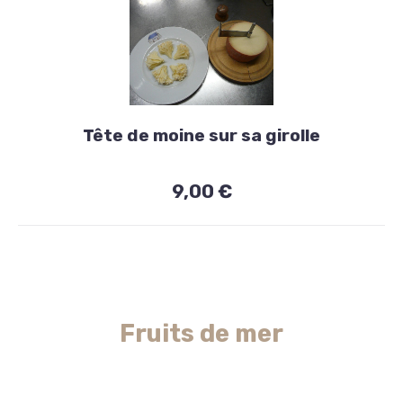
Fromages
Tête de moine sur sa girolle
Tête
de
9,00 €
moine
sur
sa
girolle
Fruits de mer
9,00
€