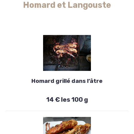
Homard et Langouste
par
personne
Homard et
Langouste
Homard grillé dans l’âtre
Homard
14 € les 100 g
grillé
dans
l’âtre
14