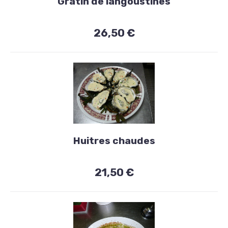
Gratin de langoustines
€
26,50 €
Entrées
PREVIOUS
NE
Huitres chaudes
Huitres
chaudes
21,50 €
21,50
€