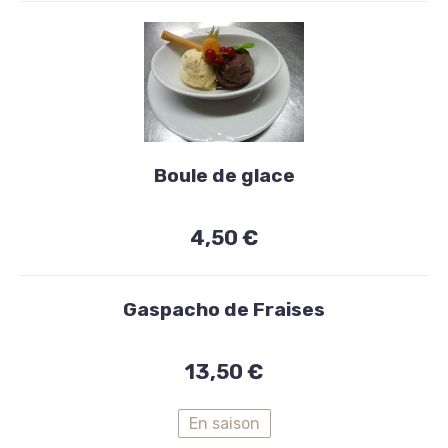
Desserts
maison
Boule de glace
Boule
4,50 €
de
glace
Gaspacho de Fraises
4,50
€
13,50 €
En saison