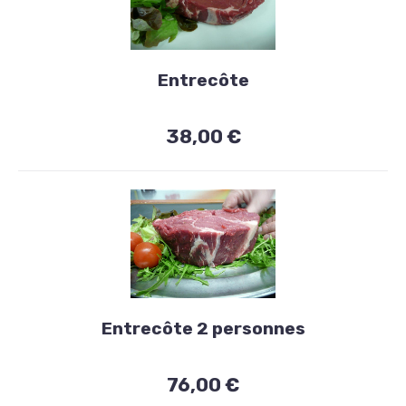
Viandes
grillées
Entrecôte
dans
l'âtre
38,00 €
Entrecôte
38,00
€
Viandes
grillées
Entrecôte 2 personnes
dans
l'âtre
76,00 €
Entrecôte