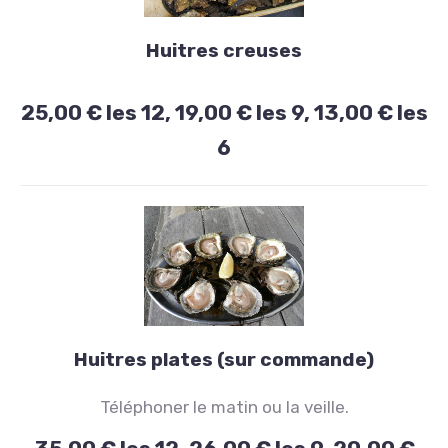
Entrées
Huitres creuses
Huitres
creuses
25,00 € les 12, 19,00 € les 9, 13,00 € les
25,00
6
€
les
12,
19,00
€
les
9,
Entrées
13,00
Huitres plates (sur commande)
Huitres
€
Téléphoner le matin ou la veille.
les
plates
6