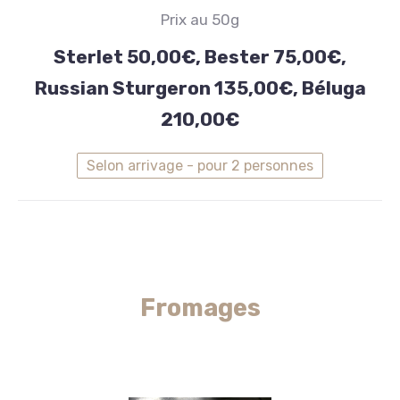
Prix au 50g
Sterlet
50,00€,
Sterlet 50,00€, Bester 75,00€,
Bester
Russian Sturgeron 135,00€, Béluga
75,00€,
210,00€
Russian
Sturgeron
Selon arrivage - pour 2 personnes
135,00€,
Béluga
210,00€
Fromages