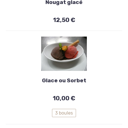
maison
Nougat glacé
Nougat
12,50 €
glacé
12,50
€
Desserts
maison
Glace ou Sorbet
Glace
10,00 €
ou
Sorbet
3 boules
10,00