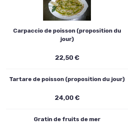
Entrées
Carpaccio de poisson (proposition du
Carpaccio
jour)
de
poisson
22,50 €
(proposition
du
Tartare de poisson (proposition du jour)
jour)
24,00 €
22,50
€
Gratin de fruits de mer