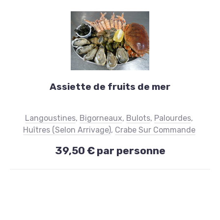
Fruits
de
Assiette de fruits de mer
mer
Assiette
Langoustines
,
Bigorneaux
,
Bulots
,
Palourdes
,
de
Huîtres (selon Arrivage)
,
Crabe Sur Commande
fruits
39,50 € par personne
de
mer
39,50
€