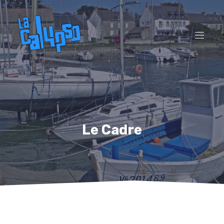
CL
(ES
NAVI
Le Cadre