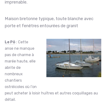
imprenable.
Maison bretonne typique, toute blanche avec
porte et fenêtres entourées de granit
Le Pô
: Cette
anse ne manque
pas de charme à
marée haute, elle
abrite de
nombreux
chantiers
ostréicoles où l’on
PREVIOUS
NE
peut acheter à loisir huîtres et autres coquillages au
détail.