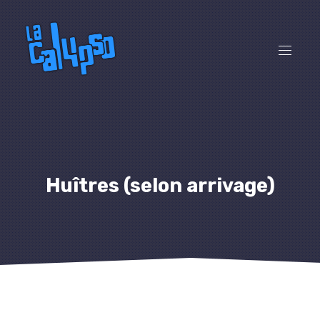
CL
(ES
NAVI
Huîtres (selon arrivage)