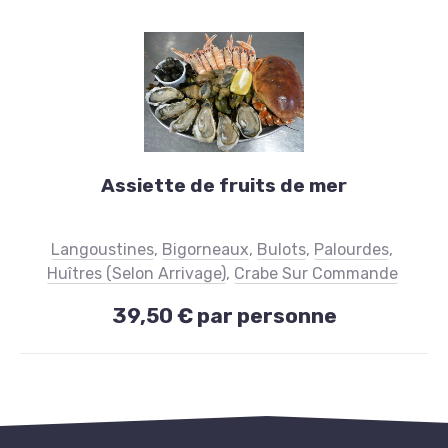
Fruits
de
Assiette de fruits de mer
mer
Assiette
Langoustines
,
Bigorneaux
,
Bulots
,
Palourdes
,
de
Huîtres (selon Arrivage)
,
Crabe Sur Commande
fruits
39,50 € par personne
de
mer
39,50
PREVIOUS
NE
€