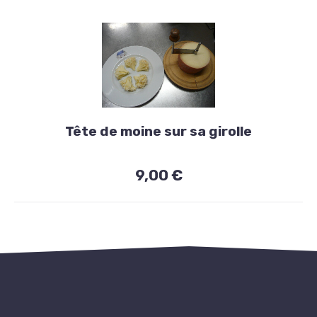
Fromages
Tête de moine sur sa girolle
Tête
de
9,00 €
moine
sur
sa
girolle
PREVIOUS
NE
9,00
€