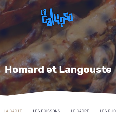
Homard et Langouste
LA CARTE
LES BOISSONS
LE CADRE
LES PH