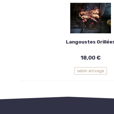
14
€
les
100
g
Homard et
Langouste
Langoustes Grillée
Langoustes
18,00 €
Grillées
18,00
selon arrivage
€