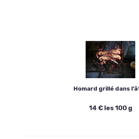
Homard et
Langouste
Homard grillé dans l’â
Homard
14 € les 100 g
grillé
dans
PREVIOUS
l’âtre