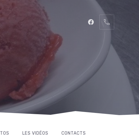
CL
(ES
New
02
Window
97
52
06
14
OTOS
LES VIDÉOS
CONTACTS