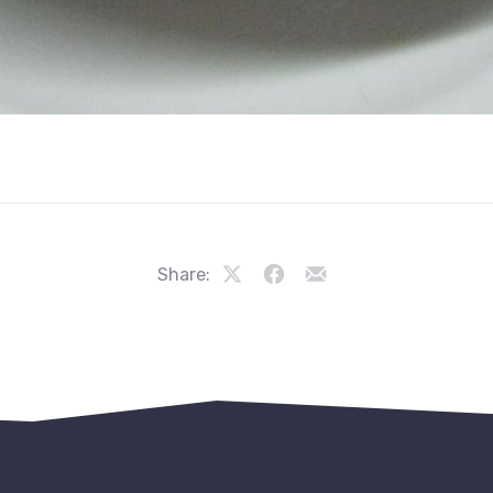
Share:
Share
Share
Share
on
on
by
X
Facebook
Email