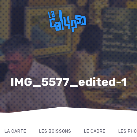
IMG_5577_edited-1
LA CARTE
LES BOISSONS
LE CADRE
LES PH