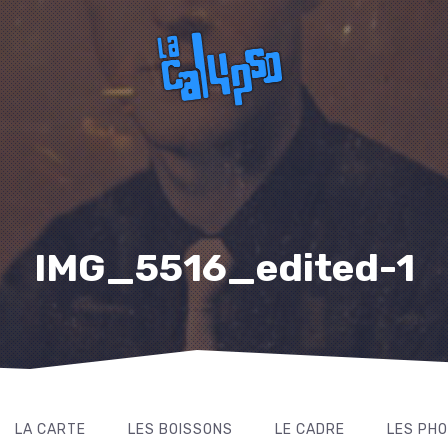
IMG_5516_edited-1
LA CARTE
LES BOISSONS
LE CADRE
LES PH